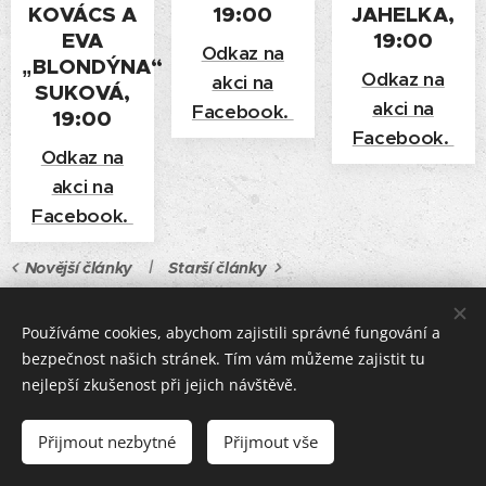
KOVÁCS A
19:00
JAHELKA
,
EVA
19:00
Odkaz na
„BLONDÝNA“
Odkaz na
akci na
SUKOVÁ
,
akci na
Facebook.
19:00
Facebook.
Odkaz na
akci na
Facebook.
Novější články
Starší články
Používáme cookies, abychom zajistili správné fungování a
bezpečnost našich stránek. Tím vám můžeme zajistit tu
nejlepší zkušenost při jejich návštěvě.
Přijmout nezbytné
Přijmout vše
Cookies