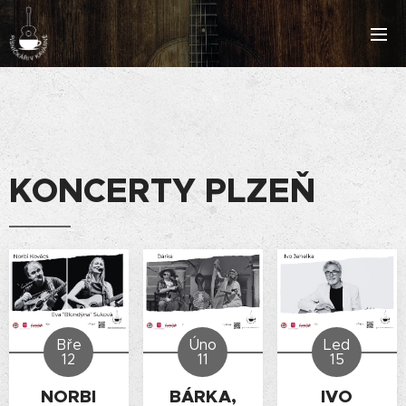
KONCERTY PLZEŇ
Bře
Úno
Led
12
11
15
NORBI
BÁRKA,
IVO